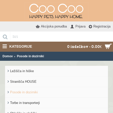
Akcijska ponudba
Prijava
Registracija
KATEGORIJE
0 izdelkov - 0.00€
Domov
Posode in dozirniki
Ležišča in hiške
Stranišča HOUSE
Posode in dozirniki
Torbe in transporterji