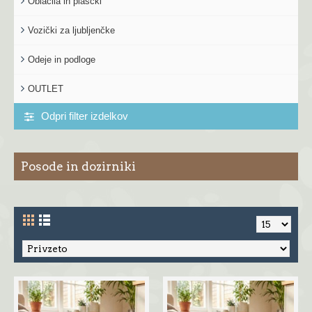
Oblačila in plaščki
Vozički za ljubljenčke
Odeje in podloge
OUTLET
Odpri filter izdelkov
Posode in dozirniki