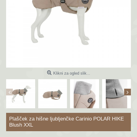
Klikni za ogled slik...
Plašček za hišne ljubljenčke Carinio POLAR HIKE
Blush XXL