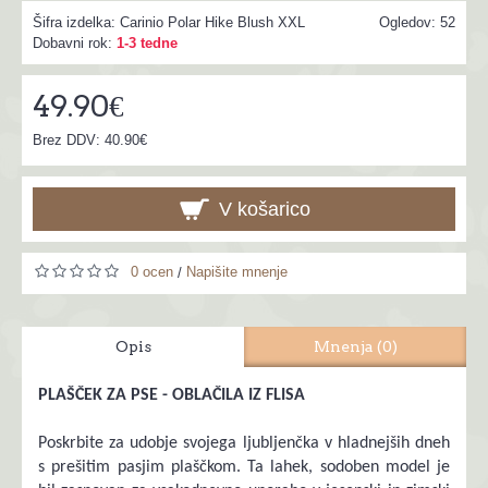
Šifra izdelka:
Carinio Polar Hike Blush XXL
Ogledov: 52
Dobavni rok:
1-3 tedne
49.90€
Brez DDV: 40.90€
V košarico
0 ocen
Napišite mnenje
/
Opis
Mnenja (0)
PLAŠČEK ZA PSE - OBLAČILA IZ FLISA
Poskrbite za udobje svojega ljubljenčka v hladnejših dneh
s prešitim pasjim plaščkom. Ta lahek, sodoben model je