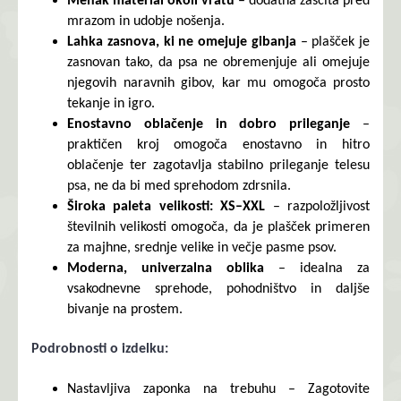
Mehak material okoli vratu
– dodatna zaščita pred
mrazom in udobje nošenja.
Lahka zasnova, ki ne omejuje gibanja
– plašček je
zasnovan tako, da psa ne obremenjuje ali omejuje
njegovih naravnih gibov, kar mu omogoča prosto
tekanje in igro.
Enostavno oblačenje in dobro prileganje
–
praktičen kroj omogoča enostavno in hitro
oblačenje ter zagotavlja stabilno prileganje telesu
psa, ne da bi med sprehodom zdrsnila.
Široka paleta velikosti: XS–XXL
– razpoložljivost
številnih velikosti omogoča, da je plašček primeren
za majhne, ​​srednje velike in večje pasme psov.
Moderna, univerzalna oblika
– idealna za
vsakodnevne sprehode, pohodništvo in daljše
bivanje na prostem.
Podrobnosti o izdelku:
Nastavljiva zaponka na trebuhu – Zagotovite