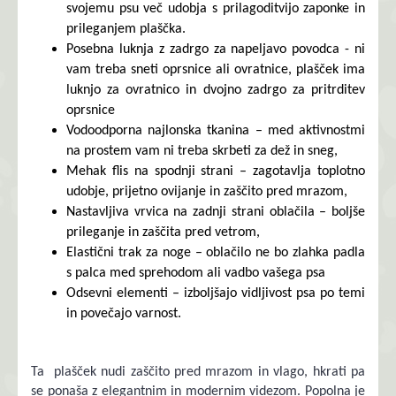
svojemu psu več udobja s prilagoditvijo zaponke in
prileganjem plaščka.
Posebna luknja z zadrgo za napeljavo povodca - ni
vam treba sneti oprsnice ali ovratnice, plašček ima
luknjo za ovratnico in dvojno zadrgo za pritrditev
oprsnice
Vodoodporna najlonska tkanina – med aktivnostmi
na prostem vam ni treba skrbeti za dež in sneg,
Mehak flis na spodnji strani – zagotavlja toplotno
udobje, prijetno ovijanje in zaščito pred mrazom,
Nastavljiva vrvica na zadnji strani oblačila – boljše
prileganje in zaščita pred vetrom,
Elastični trak za noge – oblačilo ne bo zlahka padla
s palca med sprehodom ali vadbo vašega psa
Odsevni elementi – izboljšajo vidljivost psa po temi
in povečajo varnost.
Ta plašček nudi zaščito pred mrazom in vlago, hkrati pa
se ponaša z elegantnim in modernim videzom. Popolna je