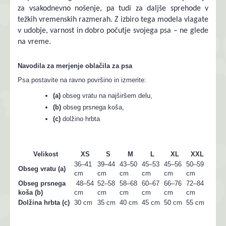
za vsakodnevno nošenje, pa tudi za daljše sprehode v
težkih vremenskih razmerah. Z izbiro tega modela vlagate
v udobje, varnost in dobro počutje svojega psa – ne glede
na vreme.
Navodila za merjenje oblačila za psa
Psa postavite na ravno površino in izmerite:
(a)
obseg vratu na najširšem delu,
(b)
obseg prsnega koša,
(c)
dolžino hrbta
Velikost
XS
S
M
L
XL
XXL
36–41
39–44
43–50
45–53
45–56
50–59
Obseg vratu (a)
cm
cm
cm
cm
cm
cm
Obseg prsnega
48–54
52–58
58–68
60–67
66–76
72–84
koša (b)
cm
cm
cm
cm
cm
cm
Dolžina hrbta (c)
30 cm
35 cm
40 cm
45 cm
50 cm
55 cm