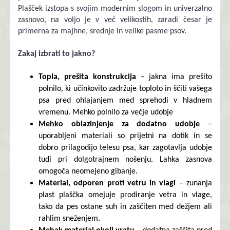
Plašček izstopa s svojim modernim slogom in univerzalno
zasnovo, na voljo je v več velikostih, zaradi česar je
primerna za majhne, ​​srednje in velike pasme psov.
Zakaj izbrati to jakno?
Topla, prešita konstrukcija
– jakna ima prešito
polnilo, ki učinkovito zadržuje toploto in ščiti vašega
psa pred ohlajanjem med sprehodi v hladnem
vremenu. Mehko polnilo za večje udobje
Mehko oblazinjenje za dodatno udobje
–
uporabljeni materiali so prijetni na dotik in se
dobro prilagodijo telesu psa, kar zagotavlja udobje
tudi pri dolgotrajnem nošenju. Lahka zasnova
omogoča neomejeno gibanje.
Material, odporen proti vetru in vlagi
– zunanja
plast plaščka omejuje prodiranje vetra in vlage,
tako da pes ostane suh in zaščiten med dežjem ali
rahlim sneženjem.