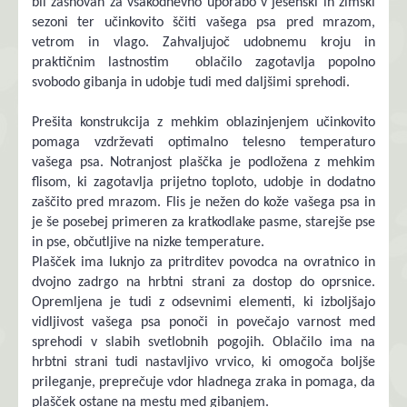
bil zasnovan za vsakodnevno uporabo v jesenski in zimski
sezoni ter učinkovito ščiti vašega psa pred mrazom,
vetrom in vlago. Zahvaljujoč udobnemu kroju in
praktičnim lastnostim oblačilo zagotavlja popolno
svobodo gibanja in udobje tudi med daljšimi sprehodi.
Prešita konstrukcija z mehkim oblazinjenjem učinkovito
pomaga vzdrževati optimalno telesno temperaturo
vašega psa. Notranjost plaščka je podložena z mehkim
flisom, ki zagotavlja prijetno toploto, udobje in dodatno
zaščito pred mrazom. Flis je nežen do kože vašega psa in
je še posebej primeren za kratkodlake pasme, starejše pse
in pse, občutljive na nizke temperature.
Plašček ima luknjo za pritrditev povodca na ovratnico in
dvojno zadrgo na hrbtni strani za dostop do oprsnice.
Opremljena je tudi z odsevnimi elementi, ki izboljšajo
vidljivost vašega psa ponoči in povečajo varnost med
sprehodi v slabih svetlobnih pogojih. Oblačilo ima na
hrbtni strani tudi nastavljivo vrvico, ki omogoča boljše
prileganje, preprečuje vdor hladnega zraka in pomaga, da
plašček ostane na mestu med gibanjem.