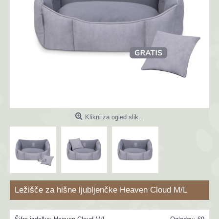
Klikni za ogled slik...
Ležišče za hišne ljubljenčke Heaven Cloud M/L