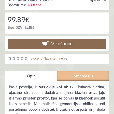
Šifra izdelka:
Heaven Cloud M/L
Ogledov: 69
Dobavni rok:
1-3 tedne
99.89€
Brez DDV: 81.88€
V košarico
0 ocen
Napišite mnenje
/
Opis
Mnenja (0)
Pasja postelja, ki
vas ovije kot oblak
. Puhasta blazina,
ojačane stranice in dodatna majhna blazina ustvarjajo
izjemno prijeten prostor, kjer se bo vaš ljubljenček počutil
kot v nebesih. Minimalistična geometrijska oblika naredi
posteljnino popoln dodatek k vsaki notranjosti in ji doda