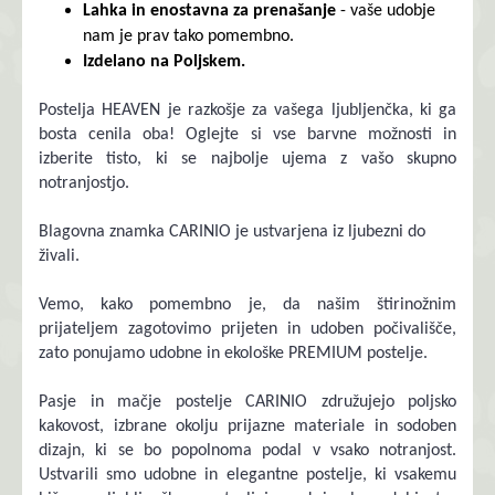
Lahka in enostavna za prenašanje
- vaše udobje
nam je prav tako pomembno.
Izdelano na Poljskem.
Postelja HEAVEN je razkošje za vašega ljubljenčka, ki ga
bosta cenila oba! Oglejte si vse barvne možnosti in
izberite tisto, ki se najbolje ujema z vašo skupno
notranjostjo.
Blagovna znamka CARINIO je ustvarjena iz ljubezni do
živali.
Vemo, kako pomembno je, da našim štirinožnim
prijateljem zagotovimo prijeten in udoben počivališče,
zato ponujamo udobne in ekološke PREMIUM postelje.
Pasje in mačje postelje CARINIO združujejo poljsko
kakovost, izbrane okolju prijazne materiale in sodoben
dizajn, ki se bo popolnoma podal v vsako notranjost.
Ustvarili smo udobne in elegantne postelje, ki vsakemu