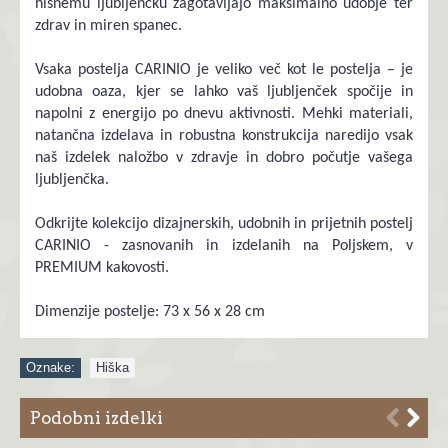
hišnemu ljubljenčku zagotavljajo maksimalno udobje ter
zdrav in miren spanec.
Vsaka postelja CARINIO je veliko več kot le postelja – je
udobna oaza, kjer se lahko vaš ljubljenček spočije in
napolni z energijo po dnevu aktivnosti. Mehki materiali,
natančna izdelava in robustna konstrukcija naredijo vsak
naš izdelek naložbo v zdravje in dobro počutje vašega
ljubljenčka.
Odkrijte kolekcijo dizajnerskih, udobnih in prijetnih postelj
CARINIO - zasnovanih in izdelanih na Poljskem, v
PREMIUM kakovosti.
Dimenzije postelje: 73 x 56 x 28 cm
Oznake:
Hiška
Podobni izdelki