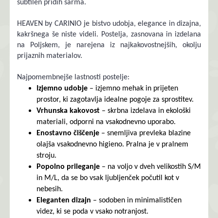
subtilen pridih šarma.
HEAVEN by CARINIO je bistvo udobja, elegance in dizajna,
kakršnega še niste videli. Postelja, zasnovana in izdelana
na Poljskem, je narejena iz najkakovostnejših, okolju
prijaznih materialov.
Najpomembnejše lastnosti postelje:
Izjemno udobje
– izjemno mehak in prijeten
prostor, ki zagotavlja idealne pogoje za sprostitev.
Vrhunska kakovost
– skrbna izdelava in ekološki
materiali, odporni na vsakodnevno uporabo.
Enostavno čiščenje
– snemljiva prevleka blazine
olajša vsakodnevno higieno. Pralna je v pralnem
stroju.
Popolno prileganje
– na voljo v dveh velikostih S/M
in M/L, da se bo vsak ljubljenček počutil kot v
nebesih.
Eleganten dizajn
– sodoben in minimalističen
videz, ki se poda v vsako notranjost.