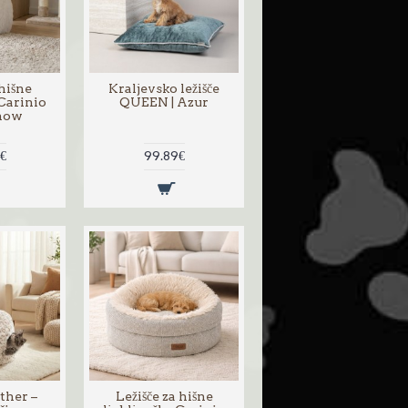
 hišne
Kraljevsko ležišče
 Carinio
QUEEN | Azur
Snow
€
99.89€
ther –
Ležišče za hišne