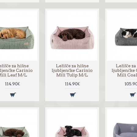
žišče za hišne
Ležišče za hišne
Ležišče za
bljenčke Carinio
ljubljenčke Carinio
ljubljenčke
ili Leaf M/L
Mili Tulip M/L
Mili Coa
114.90€
114.90€
105.9