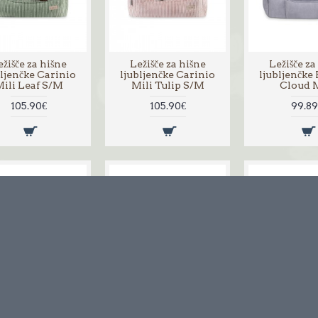
žišče za hišne
Ležišče za hišne
Ležišče za
bljenčke Carinio
ljubljenčke Carinio
ljubljenčke
ili Leaf S/M
Mili Tulip S/M
Cloud 
105.90€
105.90€
99.89
žišče za hišne
Ležišče za hišne
Ležišče za
bljenčke Heaven
ljubljenčke Heaven
ljubljenčke
Rose M/L
Taupe M/L
Cloud 