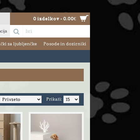
0 izdelkov - 0.00€
cija
čki za ljubljenčke
Posode in dozirniki
Prikaži: