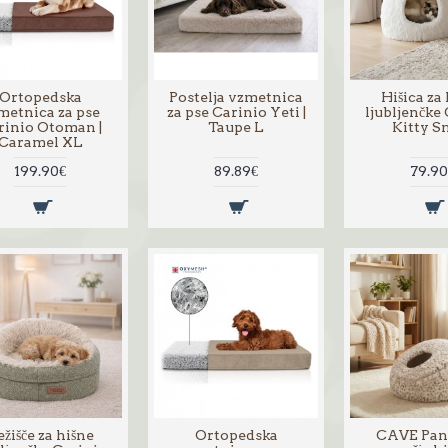
Ortopedska
Postelja vzmetnica
Hišica za
metnica za pse
za pse Carinio Yeti |
ljubljenčke
rinio Otoman |
Taupe L
Kitty 
Caramel XL
199.90€
89.89€
79.90
žišče za hišne
Ortopedska
CAVE Pan