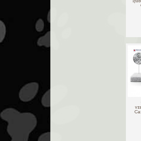
lju
vz
Ca