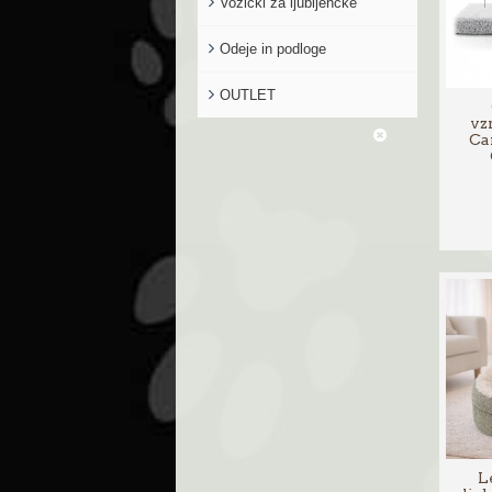
Vozički za ljubljenčke
Odeje in podloge
OUTLET
vz
Ca
Le