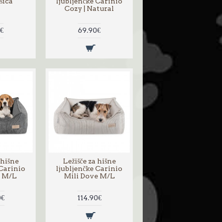
šica
ljubljenčke Carinio
Cozy | Natural
€
69.90€
 hišne
Ležišče za hišne
 Carinio
ljubljenčke Carinio
l M/L
Mili Dove M/L
0€
114.90€