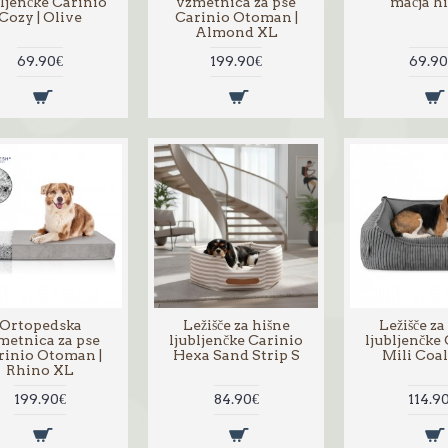
bljenčke Carinio
vzmetnica za pse
mačja hi
Cozy | Olive
Carinio Otoman |
Almond XL
69.90€
199.90€
69.90
Ortopedska
Ležišče za hišne
Ležišče za
metnica za pse
ljubljenčke Carinio
ljubljenčke
rinio Otoman |
Hexa Sand Strip S
Mili Coa
Rhino XL
199.90€
84.90€
114.9