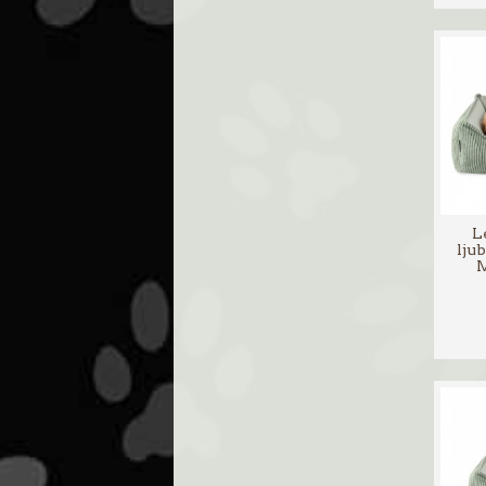
Le
lju
M