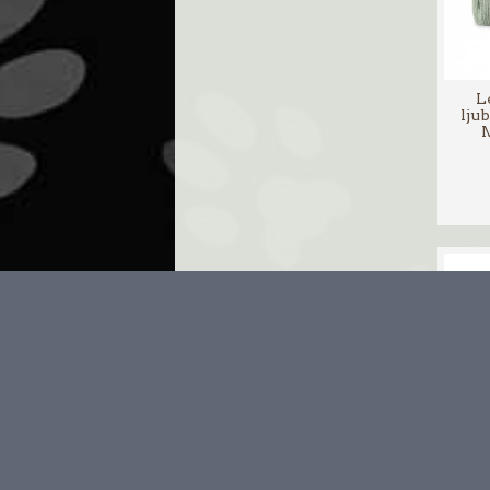
Le
lju
M
Le
lju