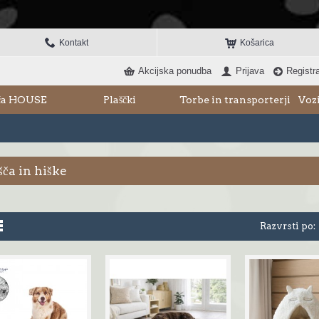
Kontakt
Košarica
Akcijska ponudba
Prijava
Registra
šča HOUSE
Plaščki
Torbe in transporterji
Vozi
šča in hiške
Razvrsti po: