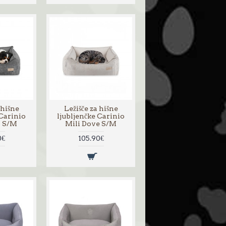
 hišne
Ležišče za hišne
 Carinio
ljubljenčke Carinio
l S/M
Mili Dove S/M
0€
105.90€