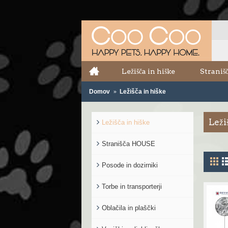
Ležišča in hiške
Strani
Domov
Ležišča in hiške
Leži
Ležišča in hiške
Stranišča HOUSE
Posode in dozirniki
Torbe in transporterji
Oblačila in plaščki