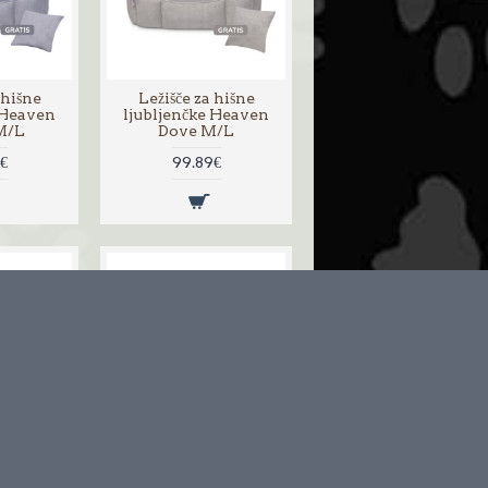
 hišne
Ležišče za hišne
 Heaven
ljubljenčke Heaven
M/L
Dove M/L
€
99.89€
 hišne
Ležišče za hišne
 Heaven
ljubljenčke Heaven
S/M
Dove S/M