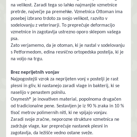
na velikost. Zaradi tega so lahko najmanjše vzmetnice
pretrde, največje pa premehke. Vzmetnica Ottoman ima
posebej izbrano trdoto za svojo velikost, razvito v
sodelovanju z veterinarji. To preprečuje deformacijo
vzmetnice in zagotavlja ustrezno oporo sklepom vašega
psa.
Zato verjamemo, da je otoman, ki je nastal v sodelovanju
s Petformedom, edina resnično ortopedska postelja, ki je
na voljo na trgu.
Brez neprijetnih vonjav
Najpogostejši vzrok za neprijeten vonj v postelji je rast
plesni in gliv, ki nastanejo zaradi vlage in bakterij, ki se
naselijo v penastem polnilu.
Oxymesh® je inovativen material, popolnoma drugačen
od tradicionalne pene. Sestavljen je iz 90 % zraka in 10 %
tisoč metrov polimernih niti, ki ne vpijajo vonjav.
Zaradi svoje zračne, neporozne strukture vzmetnica ne
zadržuje vlage, kar preprečuje nastanek plesni in
zagotavlja, da ležišče vedno ostane sveže.