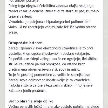
notranjosti postelje.
Poleg tega njegova fleksibilna zasnova olajša vstajanje,
zaradi česar je odlična izbira tudi za starejše pse, ki imajo
težave s sklepi.
Vzmetnica je polnjena s hipoalergenimi polimernimi
vlakni, ki ne zadržujejo vonjav, zato ležišče vedno ostane
sveže.
Ortopedske lastnosti
Zaradi izjemno visoke elastičnosti vzmetnice je to prva
postelja, ki omogoča enostavno in udobno vstajanje.
Po počitku se sklepi vašega psa še ne ogrejejo, fleksibilna
struktura ležišča pa mu omogoča, da vstane brez
pretiranega obremenjevanja sklepov in mišic.
To je še posebej pomembno za velike in starejše pse.
Zaradi svoje edinstvene konstrukcije je ta vzmetnica
najboljša izbira za pse s težavami s sklepi. In to je šele
začetek njenih prednosti.
Vedno ohranja svojo obliko
Večina penastih ležišč ima enako gostoto polnila, ne glede