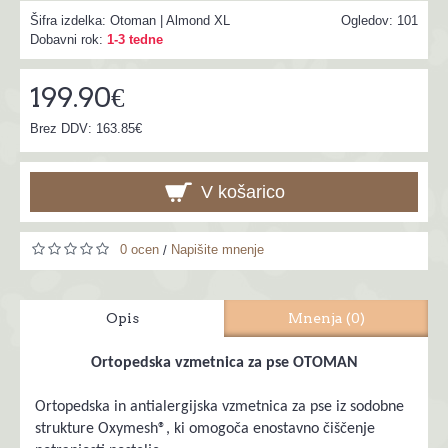
Šifra izdelka:
Otoman | Almond XL
Ogledov: 101
Dobavni rok:
1-3 tedne
199.90€
Brez DDV: 163.85€
V košarico
0 ocen
Napišite mnenje
/
Opis
Mnenja (0)
Ortopedska vzmetnica za pse OTOMAN
Ortopedska in antialergijska vzmetnica za pse iz sodobne
strukture Oxymesh®, ki omogoča enostavno čiščenje