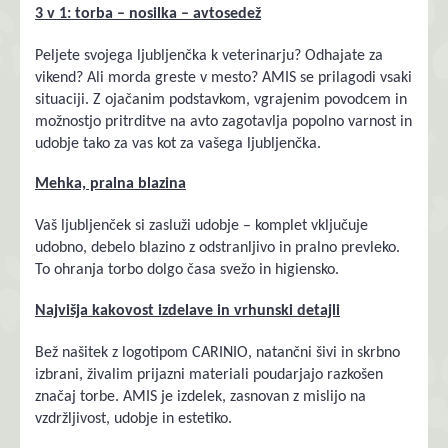
3 v 1: torba – nosilka – avtosedež
Peljete svojega ljubljenčka k veterinarju? Odhajate za
vikend? Ali morda greste v mesto? AMIS se prilagodi vsaki
situaciji. Z ojačanim podstavkom, vgrajenim povodcem in
možnostjo pritrditve na avto zagotavlja popolno varnost in
udobje tako za vas kot za vašega ljubljenčka.
Mehka, pralna blazina
Vaš ljubljenček si zasluži udobje – komplet vključuje
udobno, debelo blazino z odstranljivo in pralno prevleko.
To ohranja torbo dolgo časa svežo in higiensko.
Najvišja kakovost izdelave in vrhunski detajli
Bež našitek z logotipom CARINIO, natančni šivi in ​​skrbno
izbrani, živalim prijazni materiali poudarjajo razkošen
značaj torbe. AMIS je izdelek, zasnovan z mislijo na
vzdržljivost, udobje in estetiko.