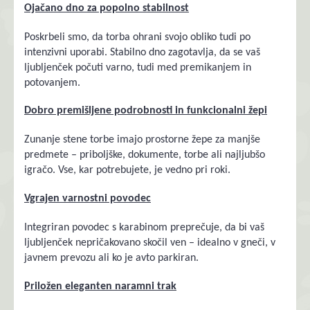
Ojačano dno za popolno stabilnost
Poskrbeli smo, da torba ohrani svojo obliko tudi po
intenzivni uporabi. Stabilno dno zagotavlja, da se vaš
ljubljenček počuti varno, tudi med premikanjem in
potovanjem.
Dobro premišljene podrobnosti in funkcionalni žepi
Zunanje stene torbe imajo prostorne žepe za manjše
predmete – priboljške, dokumente, torbe ali najljubšo
igračo. Vse, kar potrebujete, je vedno pri roki.
Vgrajen varnostni povodec
Integriran povodec s karabinom preprečuje, da bi vaš
ljubljenček nepričakovano skočil ven – idealno v gneči, v
javnem prevozu ali ko je avto parkiran.
Priložen eleganten naramni trak