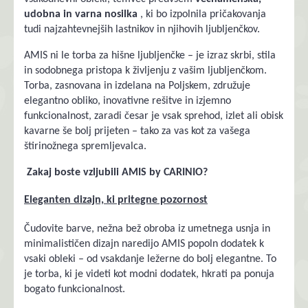
udobna in varna nosilka
, ki bo izpolnila pričakovanja
tudi najzahtevnejših lastnikov in njihovih ljubljenčkov.
AMIS ni le torba za hišne ljubljenčke – je izraz skrbi, stila
in sodobnega pristopa k življenju z vašim ljubljenčkom.
Torba, zasnovana in izdelana na Poljskem, združuje
elegantno obliko, inovativne rešitve in izjemno
funkcionalnost, zaradi česar je vsak sprehod, izlet ali obisk
kavarne še bolj prijeten – tako za vas kot za vašega
štirinožnega spremljevalca.
Zakaj boste vzljubili AMIS by CARINIO?
Eleganten dizajn, ki pritegne pozornost
Čudovite barve, nežna bež obroba iz umetnega usnja in
minimalističen dizajn naredijo AMIS popoln dodatek k
vsaki obleki – od vsakdanje ležerne do bolj elegantne. To
je torba, ki je videti kot modni dodatek, hkrati pa ponuja
bogato funkcionalnost.