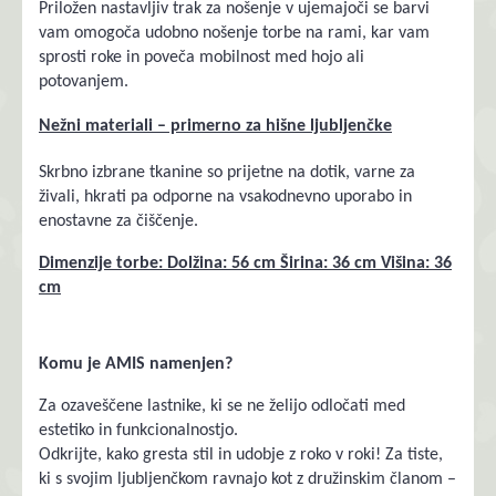
Priložen nastavljiv trak za nošenje v ujemajoči se barvi
vam omogoča udobno nošenje torbe na rami, kar vam
sprosti roke in poveča mobilnost med hojo ali
potovanjem.
Nežni materiali – primerno za hišne ljubljenčke
Skrbno izbrane tkanine so prijetne na dotik, varne za
živali, hkrati pa odporne na vsakodnevno uporabo in
enostavne za čiščenje.
Dimenzije torbe: Dolžina: 56 cm Širina: 36 cm Višina: 36
cm
Komu je AMIS namenjen?
Za ozaveščene lastnike, ki se ne želijo odločati med
estetiko in funkcionalnostjo.
Odkrijte, kako gresta stil in udobje z roko v roki! Za tiste,
ki s svojim ljubljenčkom ravnajo kot z družinskim članom –