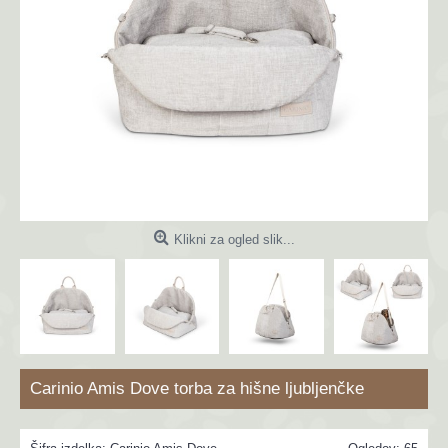
Klikni za ogled slik...
Carinio Amis Dove torba za hišne ljubljenčke