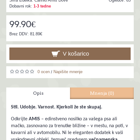
Šifra izdelka:
Carinio Amis Dove
Ogledov: 65
Dobavni rok:
1-3 tedne
99.90€
Brez DDV: 81.89€
V košarico
0 ocen
Napišite mnenje
/
Opis
Mnenja (0)
Stil. Udobje. Varnost. Kjerkoli že ste skupaj.
Odkrijte
AMIS
– edinstveno nosilko za vašega psa ali
mačko, zasnovano za trenutke bližine – v mestu, na poti, v
kavarni ali v avtomobilu. Ni le eleganten dodatek k vaši
vsakodnevni obleki, temveč predvsem
večnamenska,