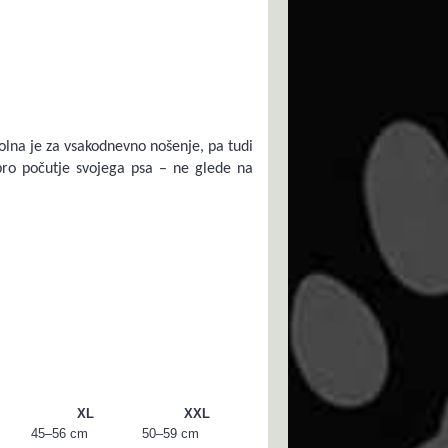
lna je za vsakodnevno nošenje, pa tudi
bro počutje svojega psa – ne glede na
XL
XXL
45–56 cm
50–59 cm