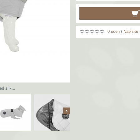
0 ocen
Napišite
/
ed slik...