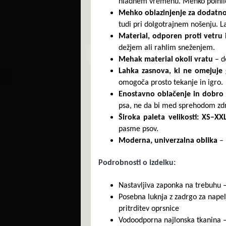
hladnem vremenu. Mehko polnilo
Mehko oblazinjenje za dodatn
tudi pri dolgotrajnem nošenju.
Material, odporen proti vetru 
dežjem ali rahlim sneženjem.
Mehak material okoli vratu
– d
Lahka zasnova, ki ne omejuje
omogoča prosto tekanje in igro.
Enostavno oblačenje in dobro 
psa, ne da bi med sprehodom zdr
Široka paleta velikosti: XS–X
pasme psov.
Moderna, univerzalna oblika
–
Podrobnosti o izdelku:
Nastavljiva zaponka na trebuhu –
Posebna luknja z zadrgo za napel
pritrditev oprsnice
Vodoodporna najlonska tkanina –