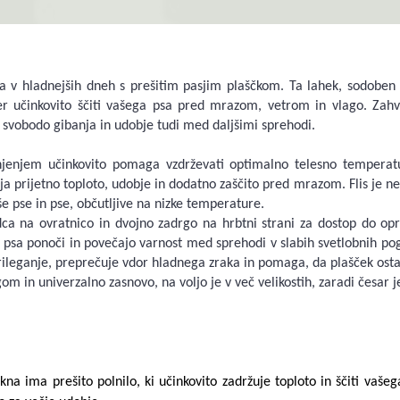
ka v hladnejših dneh s prešitim pasjim plaščkom. Ta lahek, sodobe
ter učinkovito ščiti vašega psa pred mrazom, vetrom in vlago. Zah
 svobodo gibanja in udobje tudi med daljšimi sprehodi.
njenjem učinkovito pomaga vzdrževati optimalno telesno temperat
ja prijetno toploto, udobje in dodatno zaščito pred mrazom. Flis je ne
e pse in pse, občutljive na nizke temperature.
dca na ovratnico in dvojno zadrgo na hrbtni strani za dostop do op
ga psa ponoči in povečajo varnost med sprehodi v slabih svetlobnih pog
 prileganje, preprečuje vdor hladnega zraka in pomaga, da plašček o
m in univerzalno zasnovo, na voljo je v več velikostih, zaradi česar je
akna ima prešito polnilo, ki učinkovito zadržuje toploto in ščiti va