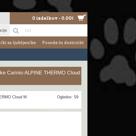
0 izdelkov - 0.00€
cija
čki za ljubljenčke
Posode in dozirniki
enčke Carinio ALPINE THERMO Cloud
HERMO Cloud M
Ogledov: 59