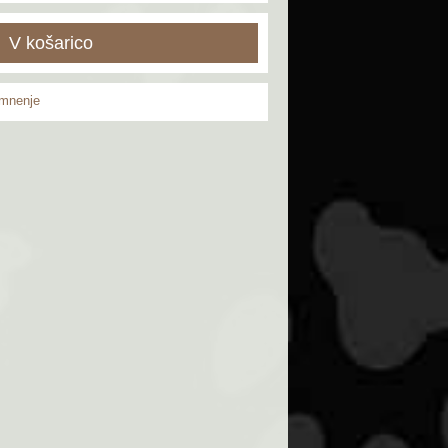
V košarico
 mnenje