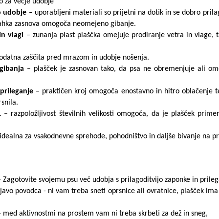
 za večje udobje
o udobje
– uporabljeni materiali so prijetni na dotik in se dobro pril
 Lahka zasnova omogoča neomejeno gibanje.
in vlagi
– zunanja plast plaščka omejuje prodiranje vetra in vlage, 
odatna zaščita pred mrazom in udobje nošenja.
 gibanja
– plašček je zasnovan tako, da psa ne obremenjuje ali om
prileganje
– praktičen kroj omogoča enostavno in hitro oblačenje te
snila.
XL
– razpoložljivost številnih velikosti omogoča, da je plašček primer
 idealna za vsakodnevne sprehode, pohodništvo in daljše bivanje na p
 Zagotovite svojemu psu več udobja s prilagoditvijo zaponke in prile
javo povodca - ni vam treba sneti oprsnice ali ovratnice, plašček ima
 med aktivnostmi na prostem vam ni treba skrbeti za dež in sneg,