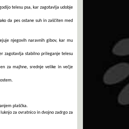
agodijo telesu psa, kar zagotavlja udobje
tako da pes ostane suh in zaščiten med
ejuje njegovih naravnih gibov, kar mu
r zagotavlja stabilno prileganje telesu
en za majhne, ​​srednje velike in večje
rostem.
ganjem plaščka.
 luknjo za ovratnico in dvojno zadrgo za