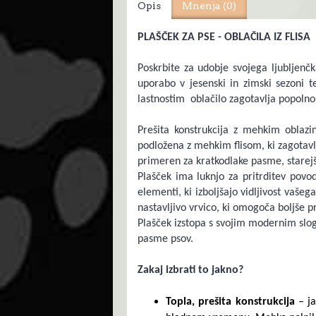
Opis
Mnenja (0)
PLAŠČEK ZA PSE - OBLAČILA IZ FLISA
Poskrbite za udobje svojega ljubljenč
uporabo v jesenski in zimski sezoni 
lastnostim oblačilo zagotavlja popolno
Prešita konstrukcija z mehkim oblazi
podložena z mehkim flisom, ki zagotavl
primeren za kratkodlake pasme, starejš
Plašček ima luknjo za pritrditev povo
elementi, ki izboljšajo vidljivost vaše
nastavljivo vrvico, ki omogoča boljše
Plašček izstopa s svojim modernim slogo
pasme psov.
Zakaj izbrati to jakno?
Topla, prešita konstrukcija
– j