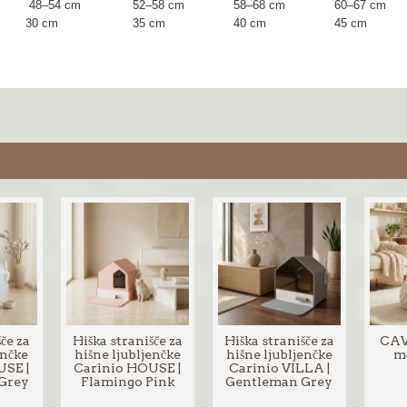
48–54 cm
52–58 cm
58–68 cm
60–67 cm
30 cm
35 cm
40 cm
45 cm
če za
Hiška stranišče za
Hiška stranišče za
CAV
enčke
hišne ljubljenčke
hišne ljubljenčke
ma
USE |
Carinio HOUSE |
Carinio VILLA |
Grey
Flamingo Pink
Gentleman Grey