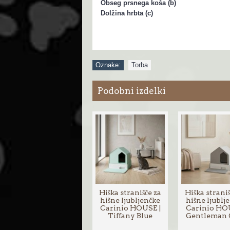
Obseg prsnega koša (b)
Dolžina hrbta (c)
Oznake:
Torba
Podobni izdelki
Hiška stranišče za
Hiška straniš
hišne ljubljenčke
hišne ljublj
Carinio HOUSE |
Carinio HO
Tiffany Blue
Gentleman 