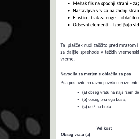
Mehak flis na spodnji strani – za
Nastavljiva vrvica na zadnji stran
Elastični trak za noge – oblačil
Odsevni elementi – izboljšajo vid
Ta plašček nudi zaščito pred mrazom i
za daljše sprehode v težkih vremensk
vreme.
Navodila za merjenje oblačila za psa
Psa postavite na ravno površino in izmerite
(a)
obseg vratu na najširšem de
(b)
obseg prsnega koša,
(c)
dolžino hrbta
Velikost
Obseg vratu (a)