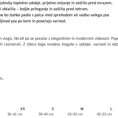
gotavlja toplotno udobje, prijetno ovijanje in zaščito pred mrazom,
i oblačila – boljše prileganje in zaščita pred vetrom,
o ne bo zlahka padla s palca med sprehodom ali vadbo vašega psa
ljivost psa po temi in povečajo varnost.
n vlago, hkrati pa se ponaša z elegantnim in modernim videzom. Popo
ih razmerah. Z izbiro tega modela vlagate v udobje, varnost in do
:
lu,
XS
S
M
L
36–41 cm
39–44 cm
43–50 cm
45–53 cm