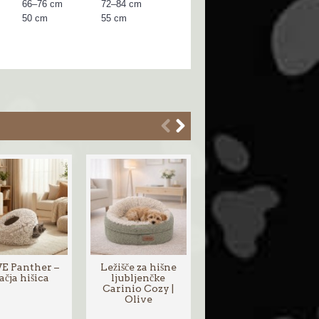
66–76 cm
72–84 cm
50 cm
55 cm
E Panther –
Ležišče za hišne
Stranišče za
čja hišica
ljubljenčke
hišne ljubljenčke
Carinio Cozy |
Carinio Corner |
Olive
Grey