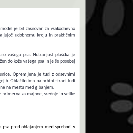
n model je bil zasnovan za vsakodnevno
valjujoč udobnemu kroju in praktičnim
uro vašega psa. Notranjost plaščka je
žen do kože vašega psa in je še posebej
rsnice. Opremljena je tudi z odsevnimi
ojih. Oblačilo ima na hrbtni strani tudi
stane na mestu med gibanjem.
 primerna za majhne, ​​srednje in velike
šega psa pred ohlajanjem med sprehodi v