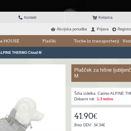
Kontakt
Košarica
Akcijska ponudba
Prijava
Registra
šča HOUSE
Plaščki
Torbe in transporterji
Vozi
io ALPINE THERMO Cloud M
Plašček za hišne ljublj
M
Šifra izdelka:
Carinio ALPINE T
Dobavni rok:
1-3 tedne
41.90€
Brez DDV: 34.34€